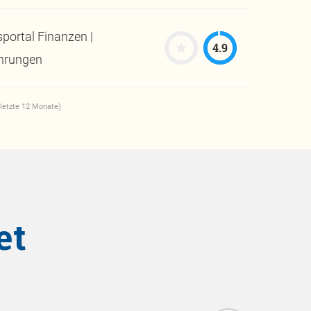
portal Finanzen |
4.9
hrungen
letzte 12 Monate)
et