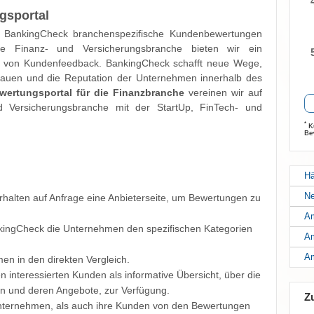
gsportal
 BankingCheck branchenspezifische Kundenbewertungen
ie Finanz- und Versicherungsbranche bieten wir ein
ng von Kundenfeedback. BankingCheck schafft neue Wege,
auen und die Reputation der Unternehmen innerhalb des
wertungsportal für die Finanzbranche
vereinen wir auf
nd Versicherungsbranche mit der StartUp, FinTech- und
*
Ku
Be
Hä
Ne
alten auf Anfrage eine Anbieterseite, um Bewertungen zu
Am
nkingCheck die Unternehmen den spezifischen Kategorien
Am
Am
en in den direkten Vergleich.
 interessierten Kunden als informative Übersicht, über die
 und deren Angebote, zur Verfügung.
Z
e Unternehmen, als auch ihre Kunden von den Bewertungen