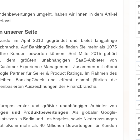
P
E
denbewertungen umgeht, haben wir Ihnen in dem Artikel
B
fasst.
V
an unserer Seite
S
urde im April 2010 gegründet und bietet langjährige
P
zbranche. Auf BankingCheck.de finden Sie mehr als 1075
B
Ihre Kunden bewerten können. Seit Mitte 2015 gehört
V
, dem größten unabhängigen SaaS-Anbieter von
d Customer Experience Management. Zusammen mit eKomi
S
oogle Partner für Seller & Product Ratings. Im Rahmen des
leihen BankingCheck und eKomi einmal jährlich die
P
E
enbasierten Auszeichnungen der Finanzbranche.
B
V
I
ropas erster und größter unabhängiger Anbieter von
ungen und Produktbewertungen
. Als globaler Google-
P
uptsitzen in Berlin und Los Angeles, sowie Niederlassungen
E
at eKomi mehr als 40 Millionen Bewertungen für Kunden
B
V