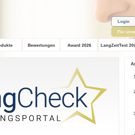
Login
Für Unt
odukte
Bewertungen
Award 2026
LangZeitTest 20
A