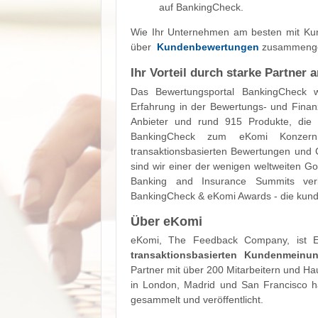
auf BankingCheck.
Wie Ihr Unternehmen am besten mit Kun
über
Kundenbewertungen
zusammenge
Ihr Vorteil durch starke Partner 
Das Bewertungsportal BankingCheck w
Erfahrung in der Bewertungs- und Finan
Anbieter und rund 915 Produkte, die 
BankingCheck zum eKomi Konzern
transaktionsbasierten Bewertungen un
sind wir einer der wenigen weltweiten G
Banking and Insurance Summits ver
BankingCheck & eKomi Awards - die kund
Über eKomi
eKomi, The Feedback Company, ist Eu
transaktionsbasierten Kundenmein
Partner mit über 200 Mitarbeitern und Ha
in London, Madrid und San Francisco h
gesammelt und veröffentlicht.