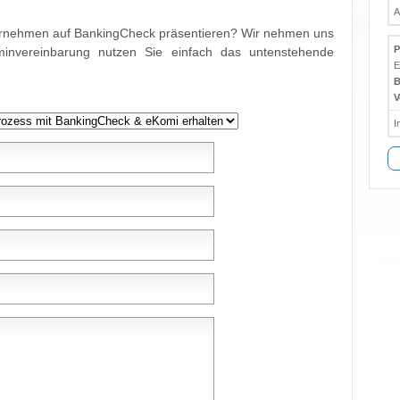
A
ernehmen auf BankingCheck präsentieren? Wir nehmen uns
P
rminvereinbarung nutzen Sie einfach das untenstehende
E
B
V
I