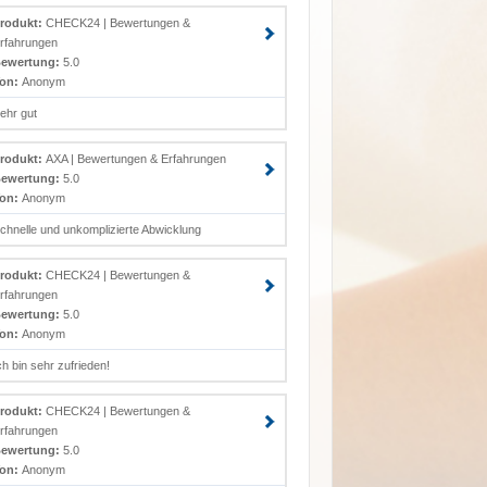
rodukt:
CHECK24 | Bewertungen &
rfahrungen
ewertung:
5.0
on:
Anonym
ehr gut
rodukt:
AXA | Bewertungen & Erfahrungen
ewertung:
5.0
on:
Anonym
chnelle und unkomplizierte Abwicklung
rodukt:
CHECK24 | Bewertungen &
rfahrungen
ewertung:
5.0
on:
Anonym
ch bin sehr zufrieden!
rodukt:
CHECK24 | Bewertungen &
rfahrungen
ewertung:
5.0
on:
Anonym