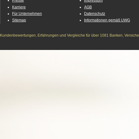
Presse
Impressum
Karriere
AGB
Für Unternehmen
Datenschutz
Sitemap
Informationen gemäß UWG
Kundenbewertungen, Erfahrungen und Vergleiche für über 1081 Banken, Versichere