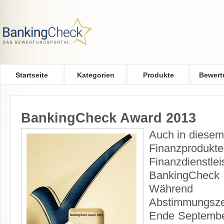
Skip to main content
Startseite
Kategorien
Produkte
Bewert
BankingCheck Award 2013
Auch in diesem
Finanzproduk
Finanzdien
BankingCheck
Während d
Abstimmungsze
Ende Septembe