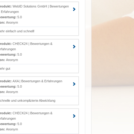
rodukt:
WebID Solutions GmbH | Bewertungen
 Erfahrungen
ewertung:
5.0
on:
Anonym
ehr einfach und schnell!
rodukt:
CHECK24 | Bewertungen &
rfahrungen
ewertung:
5.0
on:
Anonym
ehr gut
rodukt:
AXA | Bewertungen & Erfahrungen
ewertung:
5.0
on:
Anonym
chnelle und unkomplizierte Abwicklung
rodukt:
CHECK24 | Bewertungen &
rfahrungen
ewertung:
5.0
on:
Anonym