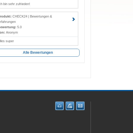
ch bin sehr zufrieden!
rodukt:
CHECK24 | Bewertungen &
rfahrungen
ewertung:
5.0
on:
Anonym
lles super
Alle Bewertungen