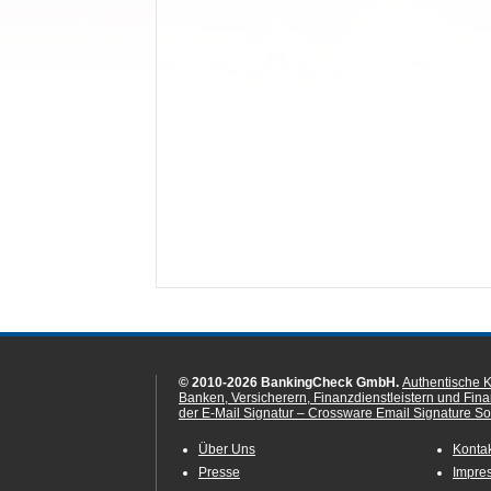
© 2010-2026 BankingCheck GmbH.
Authentische 
Banken, Versicherern, Finanzdienstleistern und Fin
der E-Mail Signatur – Crossware Email Signature Sol
Über Uns
Konta
Presse
Impre