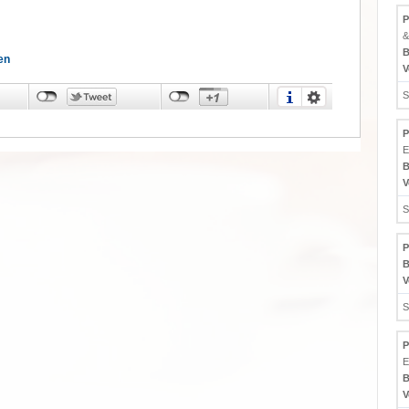
P
&
B
en
V
S
P
E
B
V
S
P
B
V
S
P
E
B
V