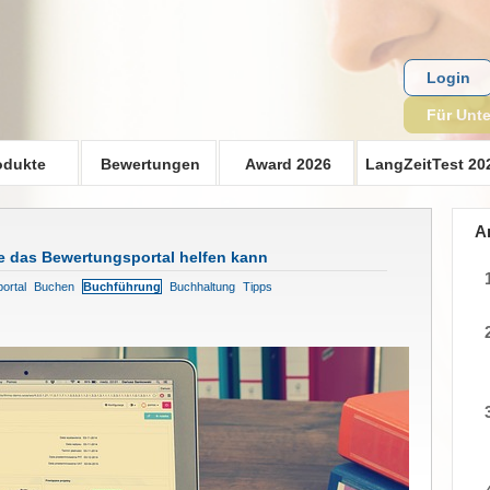
Login
Für Unt
odukte
Bewertungen
Award 2026
LangZeitTest 20
A
 das Bewertungsportal helfen kann
ortal
Buchen
Buchführung
Buchhaltung
Tipps