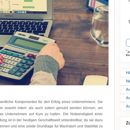
*
Ku
Be
Hä
Ne
Am
Am
entliche Komponenten für den Erfolg eines Unternehmens. Sie
Am
, die sowohl intern als auch extern genutzt werden können, um
das Unternehmen auf Kurs zu halten. Die Notwendigkeit einer
ttung ist in der heutigen Geschäftswelt unbestreitbar, da sie dazu
Z
erkennen und eine solide Grundlage für Wachstum und Stabilität zu