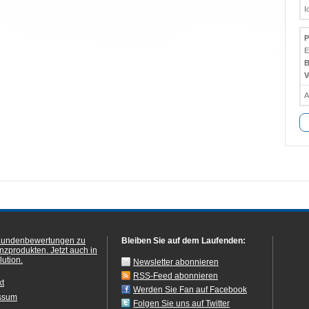
I
P
E
B
V
A
Kundenbewertungen zu
Bleiben Sie auf dem Laufenden:
anzprodukten.
Jetzt auch in
ution.
Newsletter abonnieren
RSS-Feed abonnieren
kt
Werden Sie Fan auf Facebook
ssum
Folgen Sie uns auf Twitter