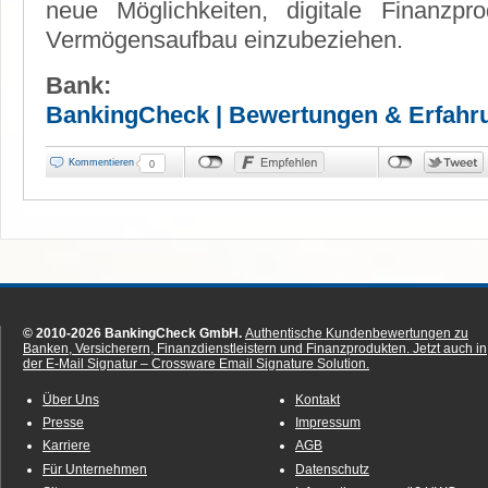
neue Möglichkeiten, digitale Finanzp
Vermögensaufbau einzubeziehen.
Bank:
BankingCheck | Bewertungen & Erfahr
Kommentieren
0
© 2010-2026 BankingCheck GmbH.
Authentische Kundenbewertungen zu
Banken, Versicherern, Finanzdienstleistern und Finanzprodukten.
Jetzt auch in
der E-Mail Signatur – Crossware Email Signature Solution.
Über Uns
Kontakt
Presse
Impressum
Karriere
AGB
Für Unternehmen
Datenschutz