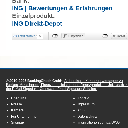
Bank:
ING | Bewertungen & Erfahrungen
Einzelprodukt:
ING Direkt-Depot
Kommentieren
0
© 2010-2026 BankingCheck GmbH.
Authentische Kundenbewertungen zu
Banken, Versicherern, Finanzdienstleistern und Finanzprodukten.
Jetzt auch in
der E-Mail Signatur – Crossware Email Signature Solution.
Über Uns
Kontakt
Presse
Impressum
Karriere
AGB
Für Unternehmen
Datenschutz
Sitemap
Informationen gemäß UWG