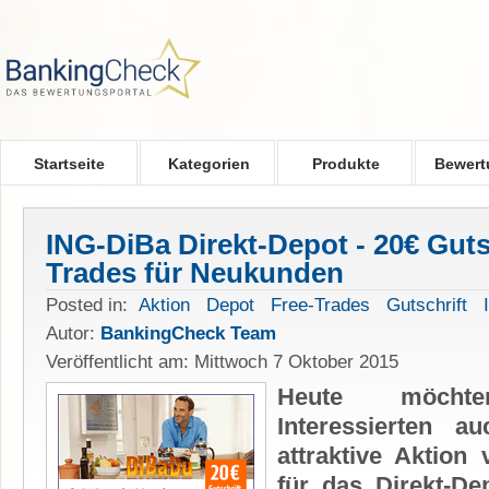
Skip to main content
Startseite
Kategorien
Produkte
Bewert
ING-DiBa Direkt-Depot - 20€ Guts
Trades für Neukunden
Posted in:
Aktion
Depot
Free-Trades
Gutschrift
Autor:
BankingCheck Team
Veröffentlicht am: Mittwoch 7 Oktober 2015
Heute möcht
Interessierten 
attraktive Aktion
für das Direkt-Dep