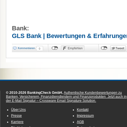
Bank:
GLS Bank | Bewertungen & Erfahrunge
Kommentieren
0
© 2010-2026 BankingCheck GmbH.
Authentische Kundenbewertungen zu
Banken, Versicherern, Finanzdienstleistern und Finanzprodukten.
Jetzt auch in
der E-Mail Signatur – Crossware Email Signature Solution.
Über Uns
Kontakt
Presse
Impressum
Karriere
AGB