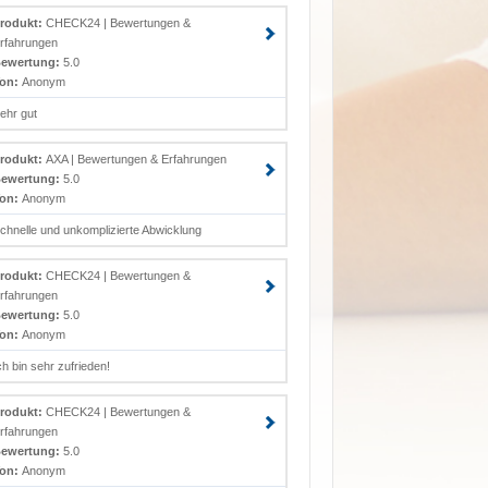
rodukt:
CHECK24 | Bewertungen &
rfahrungen
ewertung:
5.0
on:
Anonym
ehr gut
rodukt:
AXA | Bewertungen & Erfahrungen
ewertung:
5.0
on:
Anonym
chnelle und unkomplizierte Abwicklung
rodukt:
CHECK24 | Bewertungen &
rfahrungen
ewertung:
5.0
on:
Anonym
ch bin sehr zufrieden!
rodukt:
CHECK24 | Bewertungen &
rfahrungen
ewertung:
5.0
on:
Anonym