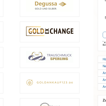
*
Ku
Be
Hä
Ne
Am
Am
Am
Z