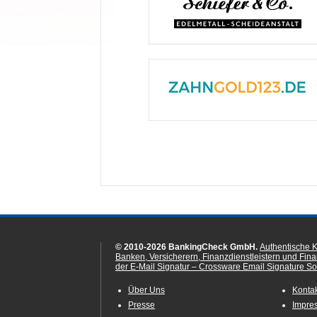
© 2010-2026 BankingCheck GmbH.
Authentische 
Banken, Versicherern, Finanzdienstleistern und Fin
der E-Mail Signatur – Crossware Email Signature Sol
Über Uns
Konta
Presse
Impre