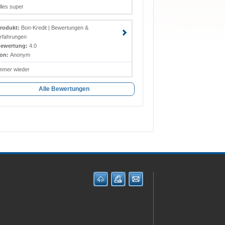
lles super
rodukt:
Bon-Kredit | Bewertungen &
rfahrungen
ewertung:
4.0
on:
Anonym
mmer wieder
Alle Bewertungen