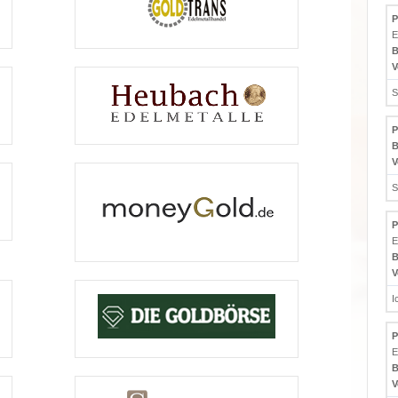
P
E
B
V
S
P
B
V
S
P
E
B
V
I
P
E
B
V