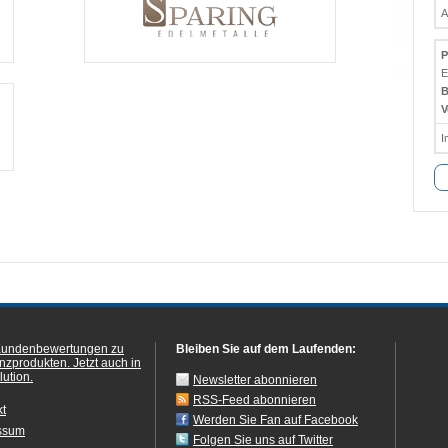
A
P
E
B
V
I
Kundenbewertungen zu
Bleiben Sie auf dem Laufenden:
anzprodukten.
Jetzt auch in
ution.
Newsletter abonnieren
RSS-Feed abonnieren
kt
Werden Sie Fan auf Facebook
ssum
Folgen Sie uns auf Twitter