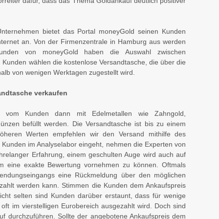
Vorreiter dafür, dass das Thema Goldankauf deutlich positiver
s Unternehmen bietet das Portal moneyGold seinen Kunden
nternet an. Von der Firmenzentrale in Hamburg aus werden
. Kunden von moneyGold haben die Auswahl zwischen
 Kunden wählen die kostenlose Versandtasche, die über die
alb von wenigen Werktagen zugestellt wird.
sandtasche verkaufen
nn vom Kunden dann mit Edelmetallen wie Zahngold,
nzen befüllt werden. Die Versandtasche ist bis zu einem
höheren Werten empfehlen wir den Versand mithilfe des
Kunden im Analyselabor eingeht, nehmen die Experten von
relanger Erfahrung, einem geschulten Auge wird auch auf
, um eine exakte Bewertung vornehmen zu können. Oftmals
Sendungseingangs eine Rückmeldung über den möglichen
zahlt werden kann. Stimmen die Kunden dem Ankaufspreis
icht selten sind Kunden darüber erstaunt, dass für wenige
 oft im vierstelligen Eurobereich ausgezahlt wird. Doch sind
kauf durchzuführen. Sollte der angebotene Ankaufspreis dem