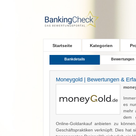
Skip to main content
Startseite
Kategorien
Pr
Bankdetails
Bewertungen
Moneygold | Bewertungen & Erf
money
Immer 
es nur
mehr a
dem g
Online-Goldankauf anbieten zu können
Geschäftspraktiken verknüpft. Dies hat s