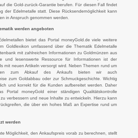
uf die Gold-zurück-Garantie berufen. Für diesen Fall findet
ng der Edelmetalle statt. Diese Rücksendemöglichkeit kann
en in Anspruch genommen werden.
hematik werden angeboten
lmetallen bietet das Portal moneyGold.de viele weitere
im Goldlexikon umfassend über die Thematik Edelmetalle
tenbank mit zahlreichen Informationen zu Goldmünzen aus
ge und lesenswerte Ressource für Informationen ist der
ls mit neuen Artikeln versorgt wird. Neben Themen rund um
ungen zum Abkauf des Ankaufs bieten wir auch
weise zum Goldabbau oder zur Schmuckgeschichte. Wichtig
dlich und korrekt für die Kunden aufbereitet werden. Daher
s Portal moneyGold einer ständigen Qualitätskontrolle
 zu verbessern und neue Inhalte zu entwickeln. Hierzu kann
zurückgreifen, die über ein hohes Maß an Expertise rund um
tzt werden
te Möglichkeit, den Ankaufspreis vorab zu berechnen, stellt