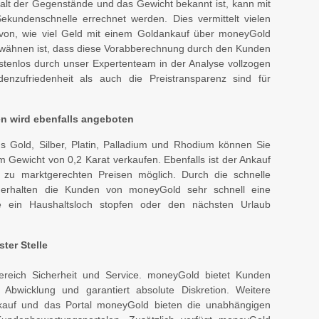
alt der Gegenstände und das Gewicht bekannt ist, kann mit
kundenschnelle errechnet werden. Dies vermittelt vielen
von, wie viel Geld mit einem Goldankauf über moneyGold
 erwähnen ist, dass diese Vorabberechnung durch den Kunden
ostenlos durch unser Expertenteam in der Analyse vollzogen
zufriedenheit als auch die Preistransparenz sind für
 wird ebenfalls angeboten
 Gold, Silber, Platin, Palladium und Rhodium können Sie
 Gewicht von 0,2 Karat verkaufen. Ebenfalls ist der Ankauf
zu marktgerechten Preisen möglich. Durch die schnelle
 erhalten die Kunden von moneyGold sehr schnell eine
e ein Haushaltsloch stopfen oder den nächsten Urlaub
ter Stelle
Bereich Sicherheit und Service. moneyGold bietet Kunden
er Abwicklung und garantiert absolute Diskretion. Weitere
auf und das Portal moneyGold bieten die unabhängigen