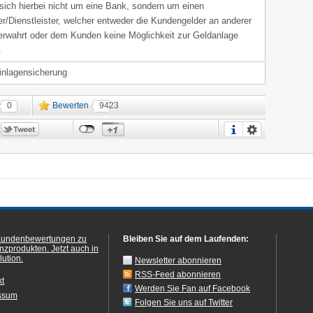
 sich hierbei nicht um eine Bank, sondern um einen
er/Dienstleister, welcher entweder die Kundengelder an anderer
verwahrt oder dem Kunden keine Möglichkeit zur Geldanlage
.
inlagensicherung
0
Bewerten
9423
Kundenbewertungen zu
Bleiben Sie auf dem Laufenden:
anzprodukten.
Jetzt auch in
ution.
Newsletter abonnieren
RSS-Feed abonnieren
kt
Werden Sie Fan auf Facebook
ssum
Folgen Sie uns auf Twitter