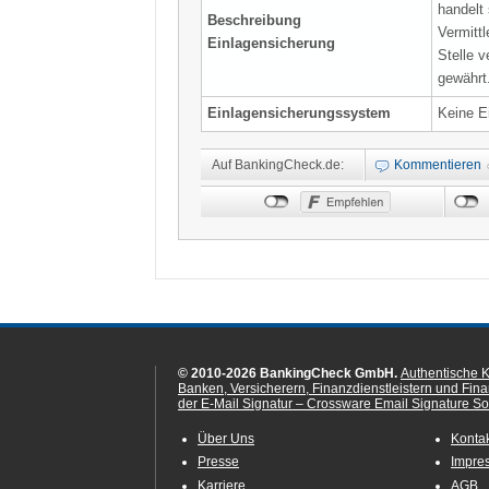
handelt
Beschreibung
Vermittl
Einlagensicherung
Stelle 
gewährt
Einlagensicherungssystem
Keine E
Auf BankingCheck.de:
Kommentieren
© 2010-2026 BankingCheck GmbH.
Authentische 
Banken, Versicherern, Finanzdienstleistern und Fin
der E-Mail Signatur – Crossware Email Signature Sol
Über Uns
Konta
Presse
Impre
Karriere
AGB