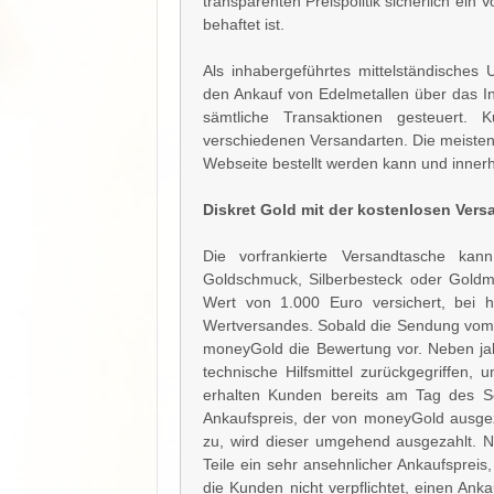
transparenten Preispolitik sicherlich ein 
behaftet ist.
Als inhabergeführtes mittelständische
den Ankauf von Edelmetallen über das I
sämtliche Transaktionen gesteuert
verschiedenen Versandarten. Die meisten
Webseite bestellt werden kann und innerh
Diskret Gold mit der kostenlosen Ver
Die vorfrankierte Versandtasche ka
Goldschmuck, Silberbesteck oder Goldmü
Wert von 1.000 Euro versichert, bei 
Wertversandes. Sobald die Sendung vom 
moneyGold die Bewertung vor. Neben jah
technische Hilfsmittel zurückgegriffen
erhalten Kunden bereits am Tag des 
Ankaufspreis, der von moneyGold ausge
zu, wird dieser umgehend ausgezahlt. N
Teile ein sehr ansehnlicher Ankaufspreis,
die Kunden nicht verpflichtet, einen An