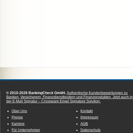
© 2010-2026 BankingCheck GmbH.
Authentische Kundenbewertungen zu
Banken, Versicherern, Finanzdienstleistern und Finanzprodukten.
Jetzt auch in
der E-Mail Signatur – Crossware Email Signature Solution.
Über Uns
Kontakt
Presse
Impressum
Karriere
AGB
Für Unternehmen
Datenschutz