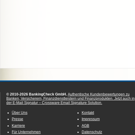
© 2010-2026 BankingCheck GmbH.
Authentische Kundenbewertungen zu
Banken, Versicherern, Finanzdienstleistern und Finanzprodukten.
Jetzt auch in
der E-Mail Signatur – Crossware Email Signature Solution.
Über Uns
Kontakt
Presse
Impressum
Karriere
AGB
Für Unternehmen
Datenschutz