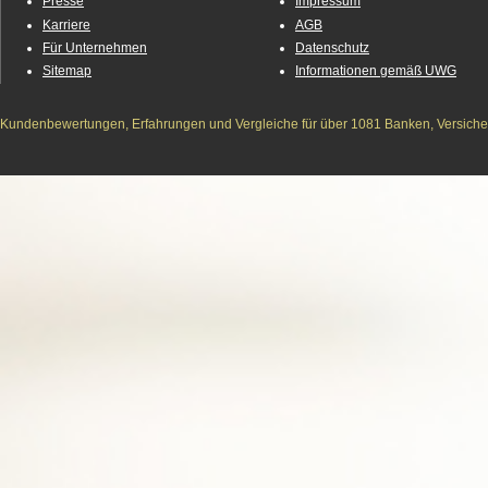
Presse
Impressum
Karriere
AGB
Für Unternehmen
Datenschutz
Sitemap
Informationen gemäß UWG
Kundenbewertungen, Erfahrungen und Vergleiche für über 1081 Banken, Versichere