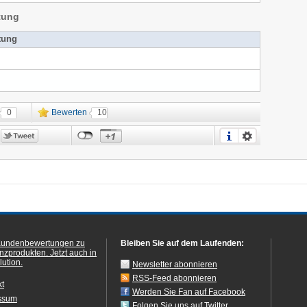
tung
tung
0
Bewerten
10
Kundenbewertungen zu
Bleiben Sie auf dem Laufenden:
anzprodukten.
Jetzt auch in
ution.
Newsletter abonnieren
RSS-Feed abonnieren
kt
Werden Sie Fan auf Facebook
ssum
Folgen Sie uns auf Twitter