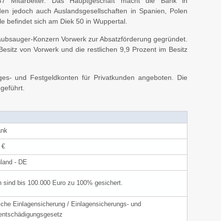
237 Mitarbeiter. Das Hauptgeschäft macht die Bank in
den jedoch auch Auslandsgesellschaften in Spanien, Polen
ale befindet sich am Diek 50 in Wuppertal.
aubsauger-Konzern Vorwerk zur Absatzförderung gegründet.
 Besitz von Vorwerk und die restlichen 9,9 Prozent im Besitz
es- und Festgeldkonten für Privatkunden angeboten. Die
geführt.
ank
 €
land - DE
n sind bis 100.000 Euro zu 100% gesichert.
iche Einlagensicherung / Einlagensicherungs- und
entschädigungsgesetz