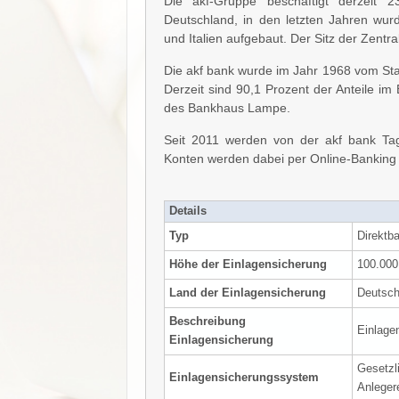
Die akf-Gruppe beschäftigt derzeit 
Deutschland, in den letzten Jahren wur
und Italien aufgebaut. Der Sitz der Zentr
Die akf bank wurde im Jahr 1968 vom St
Derzeit sind 90,1 Prozent der Anteile im
des Bankhaus Lampe.
Seit 2011 werden von der akf bank Tag
Konten werden dabei per Online-Banking 
Details
Typ
Direktb
Höhe der Einlagensicherung
100.000
Land der Einlagensicherung
Deutsch
Beschreibung
Einlage
Einlagensicherung
Gesetzl
Einlagensicherungssystem
Anleger