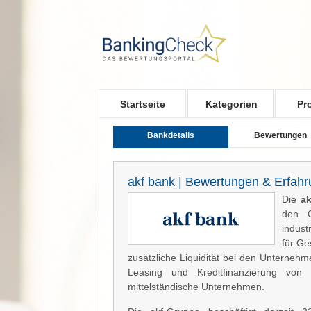
Skip to main content
Startseite
Kategorien
Pr
Bankdetails
Bewertungen
akf bank | Bewertungen & Erfah
Die
ak
den Ge
indust
für Ge
zusätzliche Liquidität bei den Unterne
Leasing und Kreditfinanzierung von 
mittelständische Unternehmen.