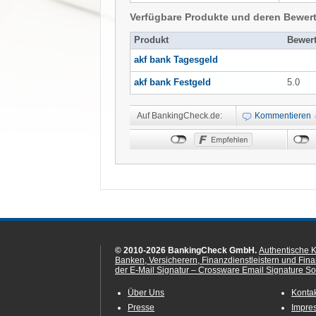
Verfügbare Produkte und deren Bewer
Produkt
Bewer
akf bank Tagesgeld
akf bank Festgeld
5.0
Auf BankingCheck.de:
Kommentieren
© 2010-2026 BankingCheck GmbH.
Authentische 
Banken, Versicherern, Finanzdienstleistern und Fin
der E-Mail Signatur – Crossware Email Signature Sol
Über Uns
Konta
Presse
Impre