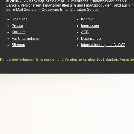
© 2010-2026 BankingCheck GmbH.
Authentische Kundenbewertungen zu
Banken, Versicherern, Finanzdienstleistern und Finanzprodukten.
Jetzt auch in
der E-Mail Signatur – Crossware Email Signature Solution.
Über Uns
Kontakt
Presse
Impressum
Karriere
AGB
Für Unternehmen
Datenschutz
Sitemap
Informationen gemäß UWG
Kundenbewertungen, Erfahrungen und Vergleiche für über 1081 Banken, Versichere