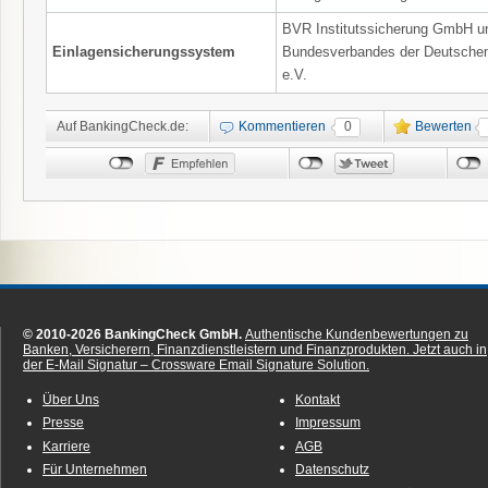
BVR Institutssicherung GmbH un
Einlagensicherungssystem
Bundesverbandes der Deutschen
e.V.
Auf BankingCheck.de:
Kommentieren
0
Bewerten
© 2010-2026 BankingCheck GmbH.
Authentische Kundenbewertungen zu
Banken, Versicherern, Finanzdienstleistern und Finanzprodukten.
Jetzt auch in
der E-Mail Signatur – Crossware Email Signature Solution.
Über Uns
Kontakt
Presse
Impressum
Karriere
AGB
Für Unternehmen
Datenschutz