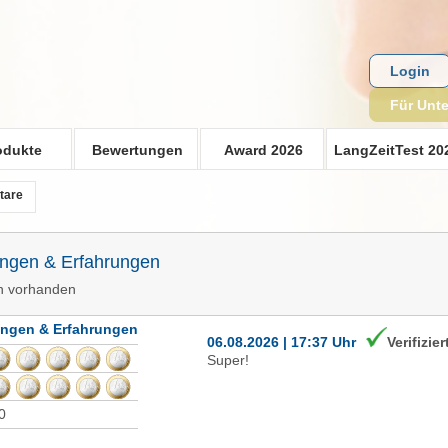
Login
Für Unt
odukte
Bewertungen
Award 2026
LangZeitTest 20
tare
ungen & Erfahrungen
n vorhanden
ungen & Erfahrungen
06.08.2026 | 17:37 Uhr
Verifizier
Super!
0