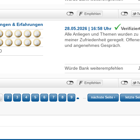
ungen & Erfahrungen
28.05.2026 | 16:58 Uhr
Verifizier
Alle Anliegen und Themen wurden zu
meiner Zufriedenheit geregelt. Offene
und angenehmes Gespräch.
0
Würde Bank weiterempfehlen
2
3
4
5
6
7
8
9
…
nächste Seite ›
letzte Se