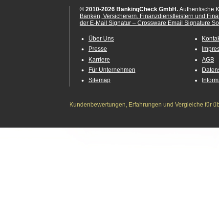
© 2010-2026 BankingCheck GmbH.
Authentische 
Banken, Versicherern, Finanzdienstleistern und Fin
der E-Mail Signatur – Crossware Email Signature Sol
Über Uns
Konta
Presse
Impre
Karriere
AGB
Für Unternehmen
Daten
Sitemap
Infor
Kundenbewertungen, Erfahrungen und Vergleiche für übe