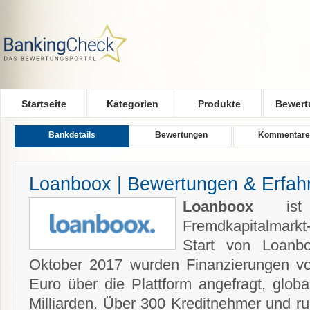
Skip to main content
Startseite
Kategorien
Produkte
Bewert
Bankdetails
Bewertungen
Kommentare
Loanboox | Bewertungen & Erfah
Loanboox
ist 
Fremdkapitalmark
Start von Loanb
Oktober 2017 wurden Finanzierungen vo
Euro über die Plattform angefragt, glob
Milliarden. Über 300 Kreditnehmer und r