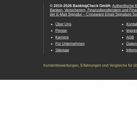
© 2010-2026 BankingCheck GmbH.
Authentische 
Banken, Versicherern, Finanzdienstleistern und Fin
der E-Mail Signatur – Crossware Email Signature Sol
Über Uns
Konta
Presse
Impre
Karriere
AGB
Für Unternehmen
Daten
Sitemap
Infor
Kundenbewertungen, Erfahrungen und Vergleiche für übe