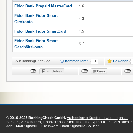
Fidor Bank Prepaid MasterCard
4.6
Fidor Bank Fidor Smart
4.3
Girokonto
Fidor Bank Fidor SmartCard
4.5
Fidor Bank Fidor Smart
3.7
Geschäftskonto
Auf BankingCheck.de:
Kommentieren
0
Bewerten
© 2010-2026 BankingCheck GmbH.
Authentische Kundenbewertungen zu
Banken, Versicherern, Finanzdienstleistern und Finanzprodukten.
Jetzt auch in
der E-Mail Signatur – Crossware Email Signature Solution.