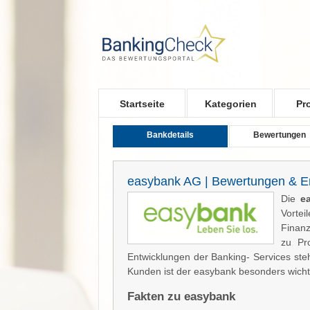
Skip to main content
Startseite
Kategorien
Pr
Bankdetails
Bewertungen
easybank AG | Bewertungen & E
Die
e
Vorte
Finanz
zu Pr
Entwicklungen der Banking- Services steh
Kunden ist der easybank besonders wicht
Fakten zu easybank