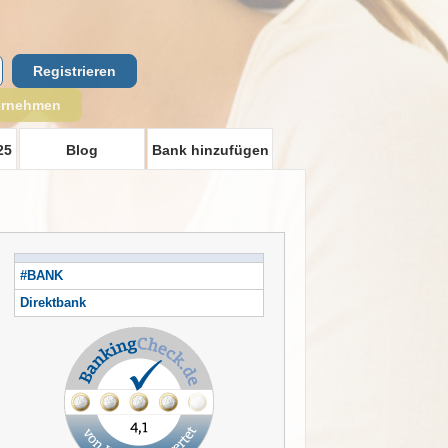
Registrieren
ernehmen
25
Blog
Bank hinzufügen
#BANK
Direktbank