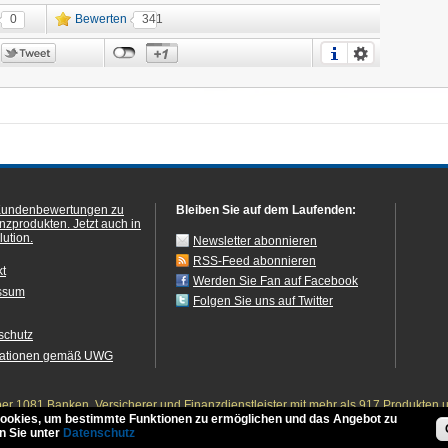
0
Bewerten
341
Kundenbewertungen zu
Bleiben Sie auf dem Laufenden:
anzprodukten.
Jetzt auch in
ution.
Newsletter abonnieren
RSS-Feed abonnieren
kt
Werden Sie Fan auf Facebook
ssum
Folgen Sie uns auf Twitter
schutz
mationen gemäß UWG
r 1081 Banken, Versicherer und Finanzdienstleister mit mehr als 917 Produkten 
ookies, um bestimmte Funktionen zu ermöglichen und das Angebot zu
n Sie unter
Datenschutz