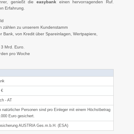
hrer, genießt die
easybank
einen hervorragenden Ruf.
en Erfahrung.
ld
den zählen zu unserem Kundenstamm
er Bank, von Kredit über Spareinlagen, Wertpapiere,
 3 Mrd. Euro.
erden pro Woche
ank
 €
ch - AT
n natürlicher Personen sind pro Einleger mit einem Höchstbetrag
.000 Euro gesichert.
nsicherung AUSTRIA Ges.m.b.H. (ESA)