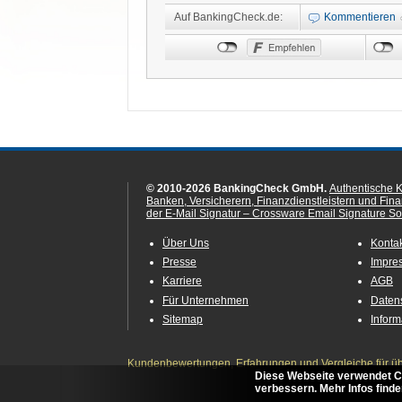
Auf BankingCheck.de:
Kommentieren
© 2010-2026 BankingCheck GmbH.
Authentische 
Banken, Versicherern, Finanzdienstleistern und Fin
der E-Mail Signatur – Crossware Email Signature Sol
Über Uns
Konta
Presse
Impre
Karriere
AGB
Für Unternehmen
Daten
Sitemap
Infor
Kundenbewertungen, Erfahrungen und Vergleiche für übe
Diese Webseite verwendet C
verbessern. Mehr Infos finde