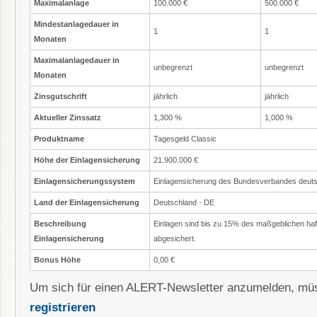
Maximalanlage
100.000 €
500.000 €
Mindestanlagedauer in
1
1
Monaten
Maximalanlagedauer in
unbegrenzt
unbegrenzt
Monaten
Zinsgutschrift
jährlich
jährlich
Aktueller Zinssatz
1,300 %
1,000 %
Produktname
Tagesgeld Classic
Höhe der Einlagensicherung
21.900.000 €
Einlagensicherungssystem
Einlagensicherung des Bundesverbandes deut
Land der Einlagensicherung
Deutschland - DE
Beschreibung
Einlagen sind bis zu 15% des maßgeblichen ha
Einlagensicherung
abgesichert.
Bonus Höhe
0,00 €
Um sich für einen ALERT-Newsletter anzumelden, müs
registrieren