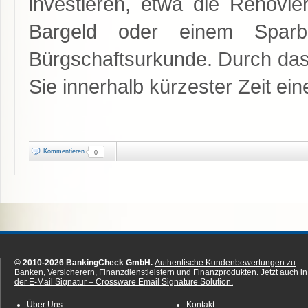
investieren, etwa die Renovi
Bargeld oder einem Sparb
Bürgschaftsurkunde. Durch das
Sie innerhalb kürzester Zeit e
Kommentieren
0
© 2010-2026 BankingCheck GmbH.
Authentische Kundenbewertungen zu
Banken, Versicherern, Finanzdienstleistern und Finanzprodukten.
Jetzt auch in
der E-Mail Signatur – Crossware Email Signature Solution.
Über Uns
Kontakt