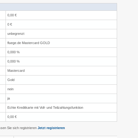
0,00 €
0 €
unbegrenzt
fluege.de Mastercard GOLD
0,000 %
0,000 %
Mastercard
Gold
nein
ja
Echte Kreditkarte mit Voll- und Teilzahlungsfunktion
0,00 €
en Sie sich registrieren
Jetzt registrieren