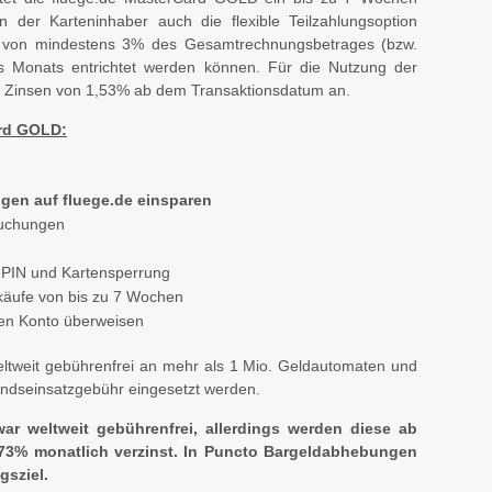
nn der Karteninhaber auch die flexible Teilzahlungsoption
ag von mindestens 3% des Gesamtrechnungsbetrages (bzw.
s Monats entrichtet werden können. Für die Nutzung der
che Zinsen von 1,53% ab dem Transaktionsdatum an.
ard GOLD:
gen auf fluege.de einsparen
buchungen
z-PIN und Kartensperrung
inkäufe von bis zu 7 Wochen
en Konto überweisen
tweit gebührenfrei an mehr als 1 Mio. Geldautomaten und
andseinsatzgebühr eingesetzt werden.
ar weltweit gebührenfrei, allerdings werden diese ab
73% monatlich verzinst. In Puncto Bargeldabhebungen
gsziel.