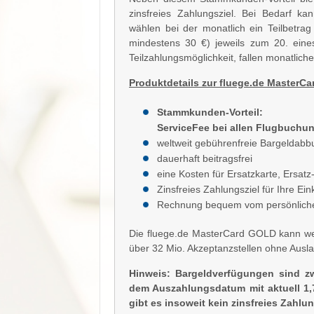
zinsfreies Zahlungsziel. Bei Bedarf ka
wählen bei der monatlich ein Teilbetr
mindestens 30 €) jeweils zum 20. eine
Teilzahlungsmöglichkeit, fallen monatli
Produktdetails zur fluege.de MasterC
Stammkunden-Vorteil:
ServiceFee bei allen Flugbuchun
weltweit gebührenfreie Bargeldab
dauerhaft beitragsfrei
eine Kosten für Ersatzkarte, Ersat
Zinsfreies Zahlungsziel für Ihre E
Rechnung bequem vom persönlich
Die fluege.de MasterCard GOLD kann wel
über 32 Mio. Akzeptanzstellen ohne Ausl
Hinweis: Bargeldverfügungen sind zw
dem Auszahlungsdatum mit aktuell 1,
gibt es insoweit kein zinsfreies Zahlun