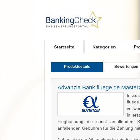
Skip to main content
Startseite
Kategorien
Pr
Produktdetails
Bewertungen
Advanzia Bank fluege.de Maste
In Zus
flueg
vollwe
in ers
Flugbuchung die sonst anfallenden S
anfallenden Gebühren für die Zahlung mit Kr
Neben diesem Stammkunden-Vorteil bie