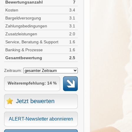
Bewertungsanzahl
7
Kosten
3.4
Bargeldversorgung
3.1
Zahlungsbedingungen
3.1
Zusatzleistungen
2.0
Service, Beratung & Support
1.6
Banking & Prozesse
1.6
Gesamtbewertung
2.5
Zeitraum:
Weiterempfehlung: 14 %
Jetzt bewerten
ALERT-Newsletter abonnieren