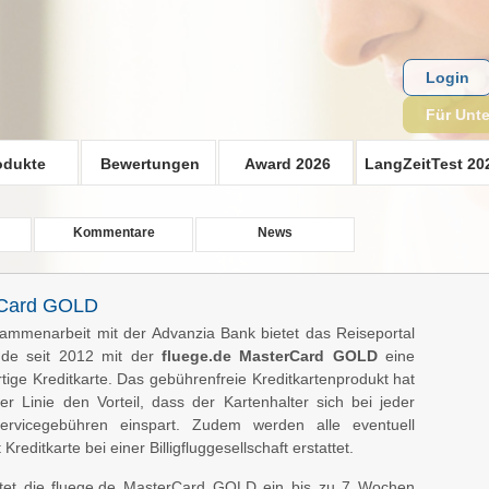
Login
Für Unt
odukte
Bewertungen
Award 2026
LangZeitTest 20
Kommentare
News
rCard GOLD
ammenarbeit mit der Advanzia Bank bietet das Reiseportal
e.de seit 2012 mit der
fluege.de MasterCard GOLD
eine
rtige Kreditkarte. Das gebührenfreie Kreditkartenprodukt hat
ter Linie den Vorteil, dass der Kartenhalter sich bei jeder
ervicegebühren einspart. Zudem werden alle eventuell
editkarte bei einer Billigfluggesellschaft erstattet.
tet die fluege.de MasterCard GOLD ein bis zu 7 Wochen