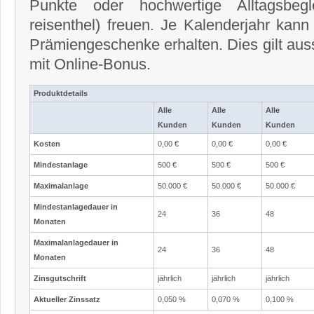
Punkte oder hochwertige Alltagsbe
reisenthel) freuen. Je Kalenderjahr kann
Prämiengeschenke erhalten. Dies gilt aus
mit Online-Bonus.
Produktdetails
Alle
Alle
Alle
Kunden
Kunden
Kunden
Kosten
0,00 €
0,00 €
0,00 €
Mindestanlage
500 €
500 €
500 €
Maximalanlage
50.000 €
50.000 €
50.000 €
Mindestanlagedauer in
24
36
48
Monaten
Maximalanlagedauer in
24
36
48
Monaten
Zinsgutschrift
jährlich
jährlich
jährlich
Aktueller Zinssatz
0,050 %
0,070 %
0,100 %