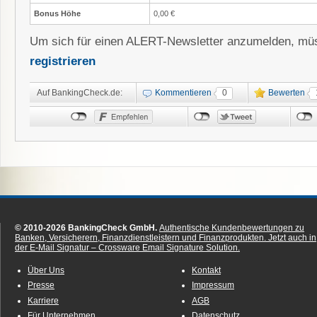
Bonus Höhe
0,00 €
Um sich für einen ALERT-Newsletter anzumelden, müs
registrieren
Auf BankingCheck.de:
Kommentieren
0
Bewerten
© 2010-2026 BankingCheck GmbH.
Authentische Kundenbewertungen zu
Banken, Versicherern, Finanzdienstleistern und Finanzprodukten.
Jetzt auch in
der E-Mail Signatur – Crossware Email Signature Solution.
Über Uns
Kontakt
Presse
Impressum
Karriere
AGB
Für Unternehmen
Datenschutz