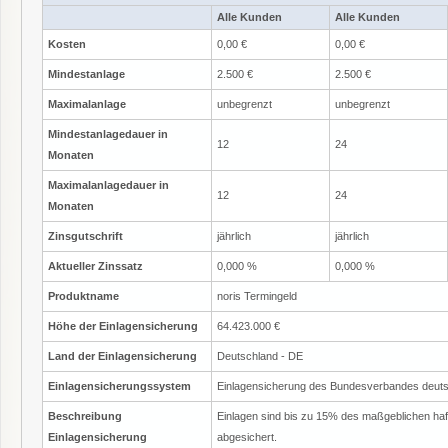
Alle Kunden
Alle Kunden
Kosten
0,00 €
0,00 €
Mindestanlage
2.500 €
2.500 €
Maximalanlage
unbegrenzt
unbegrenzt
Mindestanlagedauer in
12
24
Monaten
Maximalanlagedauer in
12
24
Monaten
Zinsgutschrift
jährlich
jährlich
Aktueller Zinssatz
0,000 %
0,000 %
Produktname
noris Termingeld
Höhe der Einlagensicherung
64.423.000 €
Land der Einlagensicherung
Deutschland - DE
Einlagensicherungssystem
Einlagensicherung des Bundesverbandes deut
Beschreibung
Einlagen sind bis zu 15% des maßgeblichen ha
Einlagensicherung
abgesichert.