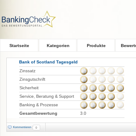
Skip to main content
Startseite
Kategorien
Produkte
Bewert
Bank of Scotland Tagesgeld
Zinssatz
Zinsgutschrift
Sicherheit
Service, Beratung & Support
Banking & Prozesse
Gesamtbewertung
3.0
Kommentieren
0