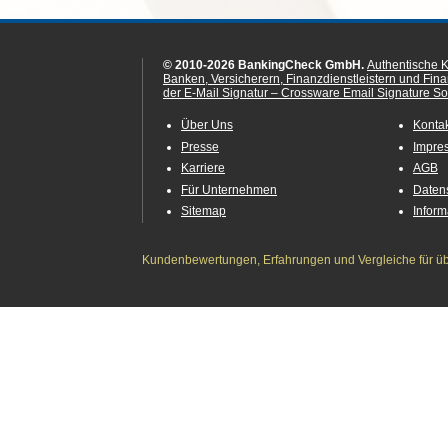
© 2010-2026 BankingCheck GmbH.
Authentische 
Banken, Versicherern, Finanzdienstleistern und Fin
der E-Mail Signatur – Crossware Email Signature Sol
Über Uns
Konta
Presse
Impre
Karriere
AGB
Für Unternehmen
Daten
Sitemap
Infor
Kundenbewertungen, Erfahrungen und Vergleiche für übe