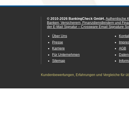
© 2010-2026 BankingCheck GmbH.
Authentische 
Banken, Versicherern, Finanzdienstleistern und Fin
der E-Mail Signatur – Crossware Email Signature Sol
Über Uns
Konta
Presse
Impre
Karriere
AGB
Für Unternehmen
Daten
Sitemap
Infor
Kundenbewertungen, Erfahrungen und Vergleiche für übe