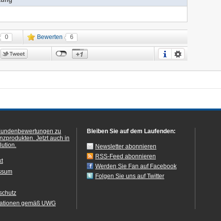
tung
0
Bewerten
6
Kundenbewertungen zu
Bleiben Sie auf dem Laufenden:
anzprodukten.
Jetzt auch in
ution.
Newsletter abonnieren
RSS-Feed abonnieren
kt
Werden Sie Fan auf Facebook
ssum
Folgen Sie uns auf Twitter
schutz
mationen gemäß UWG