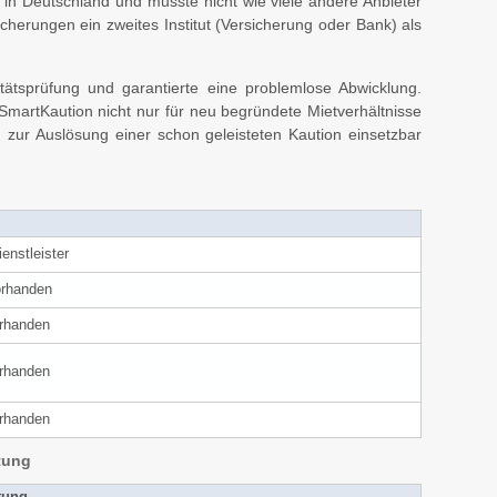
e in Deutschland und musste nicht wie viele andere Anbieter
cherungen ein zweites Institut (Versicherung oder Bank) als
tsprüfung und garantierte eine problemlose Abwicklung.
SmartKaution nicht nur für neu begründete Mietverhältnisse
 zur Auslösung einer schon geleisteten Kaution einsetzbar
enstleister
orhanden
orhanden
orhanden
orhanden
tung