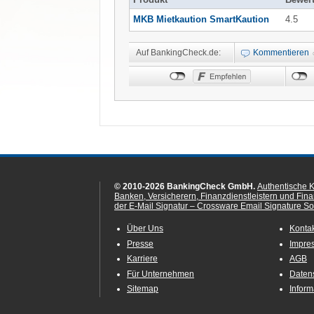
Produkt
Bewer
MKB Mietkaution SmartKaution
4.5
Auf BankingCheck.de:
Kommentieren
© 2010-2026 BankingCheck GmbH.
Authentische 
Banken, Versicherern, Finanzdienstleistern und Fin
der E-Mail Signatur – Crossware Email Signature Sol
Über Uns
Konta
Presse
Impre
Karriere
AGB
Für Unternehmen
Daten
Sitemap
Infor