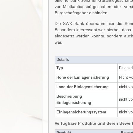
eine Teilbanklizenz für Garantiegeschäft
von Mietkautionsbürgschaften oder -versi
Bürgschaftsgeber einbinden.
Die SWK Bank übernahm hier die Bonitä
Besonders interessant war hierbei, dass 
eingesetzt werden konnte, sondern auch
war.
Details
Typ
Finanzdi
Höhe der Einlagensicherung
Nicht v
Land der Einlagensicherung
nicht v
Beschreibung
nicht v
Einlagensicherung
Einlagensicherungssystem
nicht v
Verfügbare Produkte und deren Bewer