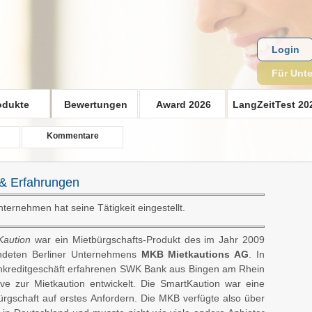
Login
Für Unt
odukte
Bewertungen
Award 2026
LangZeitTest 20
Kommentare
& Erfahrungen
ternehmen hat seine Tätigkeit eingestellt.
Kaution
war ein Mietbürgschafts-Produkt des im Jahr 2009
ndeten Berliner Unternehmens
MKB Mietkautions AG
. In
kreditgeschäft erfahrenen SWK Bank aus Bingen am Rhein
ive zur Mietkaution entwickelt. Die SmartKaution war eine
ürgschaft auf erstes Anfordern. Die MKB verfügte also über