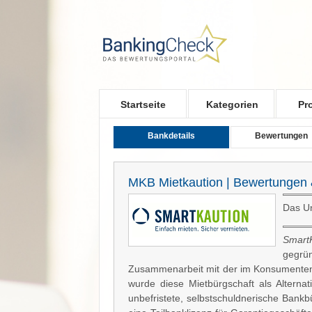
Skip to main content
Startseite
Kategorien
Pr
Bankdetails
Bewertungen
MKB Mietkaution | Bewertungen 
Das Un
Smart
gegrü
Zusammenarbeit mit der im Konsumenten
wurde diese Mietbürgschaft als Alternat
unbefristete, selbstschuldnerische Bankb