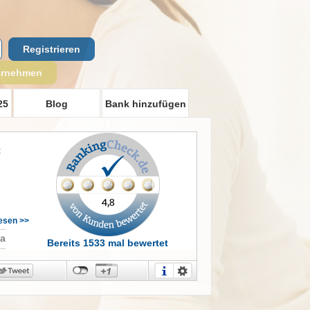
Registrieren
ernehmen
25
Blog
Bank hinzufügen
t
lesen >>
t
I
Ja
Bereits 1533 mal bewertet