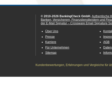
© 2010-2026 BankingCheck GmbH.
Authentische 
Banken, Versicherern, Finanzdienstleistern und Fin
der E-Mail Signatur – Crossware Email Signature Sol
Über Uns
Konta
Presse
Impre
Karriere
AGB
Für Unternehmen
Daten
Sitemap
Infor
Kundenbewertungen, Erfahrungen und Vergleiche für übe