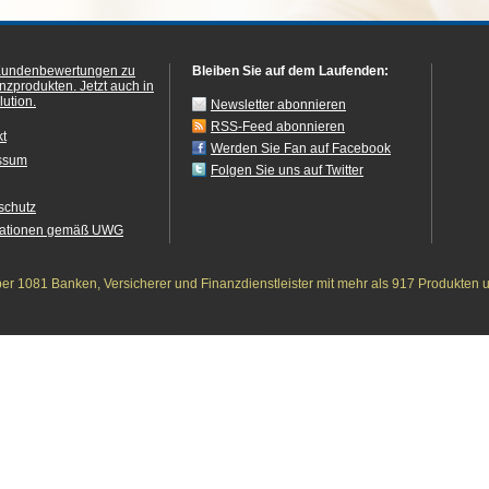
hard to find or unavailable. In the end,
used Google Translate to complete
everything in German, and it worked
out fine. Thank you again for the clear
Kundenbewertungen zu
Bleiben Sie auf dem Laufenden:
and digital experience!
anzprodukten.
Jetzt auch in
ution.
Newsletter abonnieren
RSS-Feed abonnieren
kt
Werden Sie Fan auf Facebook
ssum
Folgen Sie uns auf Twitter
schutz
mationen gemäß UWG
r 1081 Banken, Versicherer und Finanzdienstleister mit mehr als 917 Produkten 