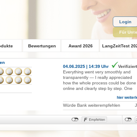
Login
Für Unt
odukte
Bewertungen
Award 2026
LangZeitTest 20
gen
04.06.2025 | 14:39 Uhr
Verifizier
Everything went very smoothly and
transparently — I really appreciated
how the whole process could be done
online and clearly step by step. One
small point of difficulty was with the
hier weiter
language setting. I live in Germany, bu
my German is not yet professional, so 
Würde Bank weiterempfehlen
preferred to follow the process in
English. However, when I changed the
language to English, the insurance
models and available services also
changed, and some options became