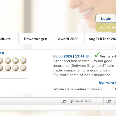
Login
Für Unt
odukte
Bewertungen
Award 2026
LangZeitTest 20
gen
08.08.2024 | 13:41 Uhr
Verifizier
Great and fast service. I found good
insurance (Software Engineer IT sole
trader company) for a good price in
EU, while some of locals insurance
propose only low amount for the muc
hier weiter
higher price.
Würde Bank weiterempfehlen