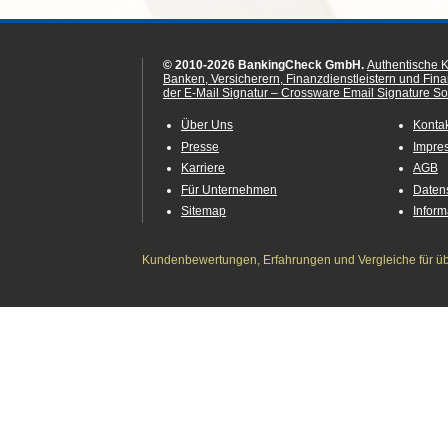
© 2010-2026 BankingCheck GmbH.
Authentische 
Banken, Versicherern, Finanzdienstleistern und Fin
der E-Mail Signatur – Crossware Email Signature Sol
Über Uns
Konta
Presse
Impre
Karriere
AGB
Für Unternehmen
Daten
Sitemap
Infor
Kundenbewertungen, Erfahrungen und Vergleiche für übe