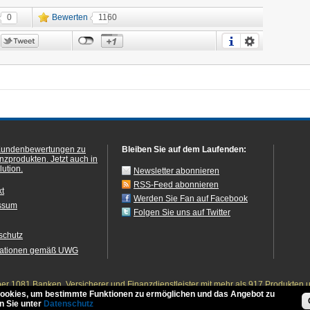
0
Bewerten
1160
Kundenbewertungen zu
Bleiben Sie auf dem Laufenden:
anzprodukten.
Jetzt auch in
ution.
Newsletter abonnieren
RSS-Feed abonnieren
kt
Werden Sie Fan auf Facebook
ssum
Folgen Sie uns auf Twitter
schutz
mationen gemäß UWG
r 1081 Banken, Versicherer und Finanzdienstleister mit mehr als 917 Produkten 
ookies, um bestimmte Funktionen zu ermöglichen und das Angebot zu
n Sie unter
Datenschutz