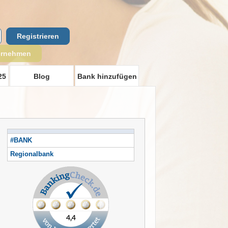
Registrieren
ernehmen
25
Blog
Bank hinzufügen
#BANK
Regionalbank