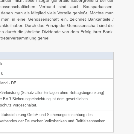
Kunden nicht selten sogar generationsübergreifend bei der
nossenschaftlichen Verbund sind auch Bausparkassen,
 denen man als Mitglied viele Vorteile genießt. Möchte man
 man in eine Genossenschaft ein, zeichnet Bankanteile /
nkteilhaber. Durch das Prinzip der Genossenschaft sind die
en durch die jährliche Dividende von dem Erfolg ihrer Bank.
ertreterversammlung gemei
nk
 €
land - DE
ährleistung (Schutz aller Einlagen ohne Betragsbegrenzung)
ie BVR Sicherungseinrichtung ist dem gesetzlichen
rschutz vorgeschaltet.
titutssicherung GmbH und Sicherungseinrichtung des
erbandes der Deutschen Volksbanken und Raiffeisenbanken