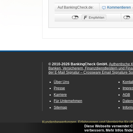
Auf BankingCheck.de:
Kommentieren
© 2010-2026 BankingCheck GmbH.
Authentische 
Banken, Versicherern, Finanzdienstleistern und Fin
der E-Mail Signatur – Crossware Email Signature Sol
Über Uns
Konta
Presse
Impre
Karriere
AGB
Für Unternehmen
Daten
Sitemap
Infor
Kundenbewertungen, Erfahrungen und Vergleiche für übe
Diese Webseite verwendet C
verbessern. Mehr Infos finde