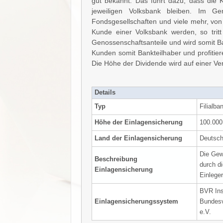
gut bekannt. Das führt dazu, dass die 
jeweiligen Volksbank bleiben. Im Ge
Fondsgesellschaften und viele mehr, von
Kunde einer Volksbank werden, so tritt
Genossenschaftsanteile und wird somit Ba
Kunden somit Bankteilhaber und profitier
Die Höhe der Dividende wird auf einer V
Details
Typ
Filialba
Höhe der Einlagensicherung
100.000
Land der Einlagensicherung
Deutsch
Die Gew
Beschreibung
durch d
Einlagensicherung
Einlege
BVR Ins
Einlagensicherungssystem
Bundesv
e.V.