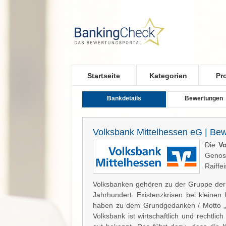
Skip to main content
Startseite
Kategorien
Pr
Bankdetails
Bewertungen
Volksbank Mittelhessen eG | Be
Die
Vo
Geno
Raiffe
Volksbanken gehören zu der Gruppe der
Jahrhundert. Existenzkrisen bei kleine
haben zu dem Grundgedanken / Motto „Wa
Volksbank ist wirtschaftlich und rechtlic