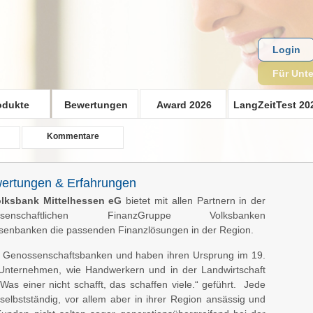
Login
Für Unt
odukte
Bewertungen
Award 2026
LangZeitTest 20
Kommentare
wertungen & Erfahrungen
lksbank Mittelhessen
eG
bietet mit allen Partnern in der
ssenschaftlichen FinanzGruppe Volksbanken
isenbanken die passenden Finanzlösungen in der Region.
 Genossenschaftsbanken und haben ihren Ursprung im 19.
n Unternehmen, wie Handwerkern und in der Landwirtschaft
s einer nicht schafft, das schaffen viele.“ geführt. Jede
h selbstständig, vor allem aber in ihrer Region ansässig und