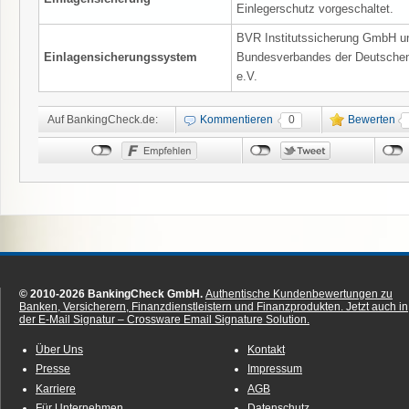
Einlegerschutz vorgeschaltet.
BVR Institutssicherung GmbH un
Einlagensicherungssystem
Bundesverbandes der Deutschen
e.V.
Auf BankingCheck.de:
Kommentieren
0
Bewerten
© 2010-2026 BankingCheck GmbH.
Authentische Kundenbewertungen zu
Banken, Versicherern, Finanzdienstleistern und Finanzprodukten.
Jetzt auch in
der E-Mail Signatur – Crossware Email Signature Solution.
Über Uns
Kontakt
Presse
Impressum
Karriere
AGB
Für Unternehmen
Datenschutz