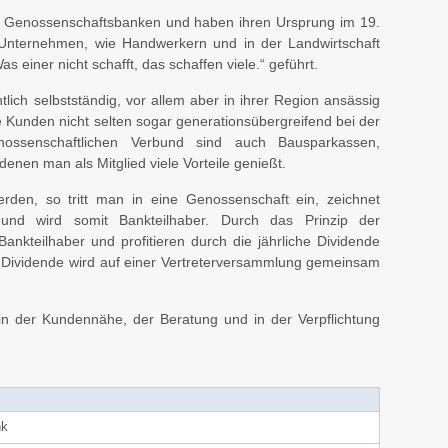
 Genossenschaftsbanken und haben ihren Ursprung im 19.
n Unternehmen, wie Handwerkern und in der Landwirtschaft
einer nicht schafft, das schaffen viele.“ geführt.
htlich selbstständig, vor allem aber in ihrer Region ansässig
e Kunden nicht selten sogar generationsübergreifend bei der
nossenschaftlichen Verbund sind auch Bausparkassen,
enen man als Mitglied viele Vorteile genießt.
den, so tritt man in eine Genossenschaft ein, zeichnet
 und wird somit Bankteilhaber. Durch das Prinzip der
nkteilhaber und profitieren durch die jährliche Dividende
r Dividende wird auf einer Vertreterversammlung gemeinsam
in der Kundennähe, der Beratung und in der Verpflichtung
nk