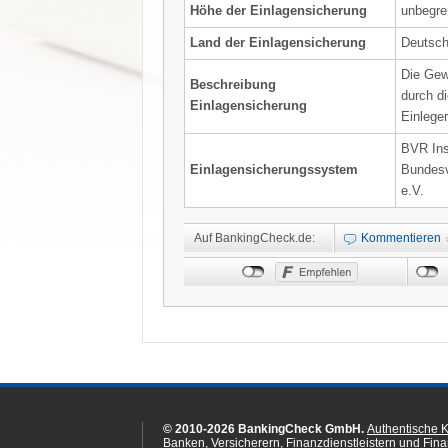
Höhe der Einlagensicherung
unbegre
Land der Einlagensicherung
Deutsch
Die Gew
Beschreibung
durch d
Einlagensicherung
Einlege
BVR Ins
Einlagensicherungssystem
Bundesv
e.V.
Auf BankingCheck.de:
Kommentieren
© 2010-2026 BankingCheck GmbH.
Authentische 
Banken, Versicherern, Finanzdienstleistern und Fin