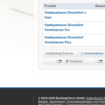
Produkt
Bewer
Stadtsparkasse Düsseldorf s-
Start
Stadtsparkasse Düsseldorf
Vorteilskonto Pur
Stadtsparkasse Düsseldorf
Vorteilskonto Plus
Auf BankingCheck.de:
Kommentieren
© 2010-2026 BankingCheck GmbH.
Authentische 
Banken, Versicherern, Finanzdienstleistern und Fin
der E-Mail Signatur – Crossware Email Signature Sol