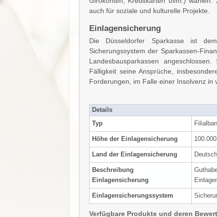
Girokonten, Kreditkarten uvm.) wählen.
auch für soziale und kulturelle Projekte.
Einlagensicherung
Die Düsseldorfer Sparkasse ist dem
Sicherungssystem der Sparkassen-Finan
Landesbausparkassen angeschlossen. S
Fälligkeit seine Ansprüche, insbesonder
Forderungen, im Falle einer Insolvenz in 
Details
Typ
Filialba
Höhe der Einlagensicherung
100.000
Land der Einlagensicherung
Deutsch
Beschreibung
Guthabe
Einlagensicherung
Einlage
Einlagensicherungssystem
Sicheru
Verfügbare Produkte und deren Bewer