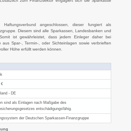
 Zusätzlich zum Finanzsektor engagiert sich die Sparkasse
 Haftungsverbund angeschlossen, dieser fungiert als
zgruppe. Diesem sind alle Sparkassen, Landesbanken und
omit ist gewährleistet, dass jedem Einleger daher bei
e aus Spar-, Termin-, oder Sichteinlagen sowie verbrieften
voller Höhe erfüllt werden können.
nk
 €
land - DE
n sind als Einlagen nach Maßgabe des
nsicherungsgesetzes entschädigungsfähig.
ngssystem der Deutschen Sparkassen-Finanzgruppe
tung