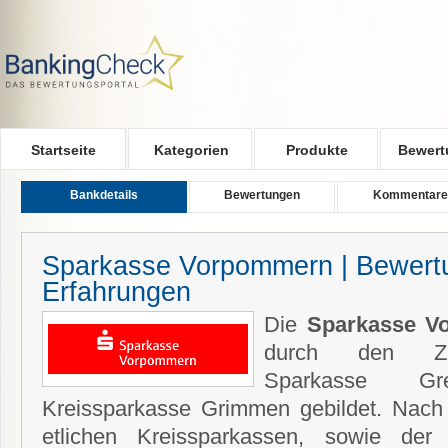
Skip to main content
Startseite
Kategorien
Produkte
Bewert
Bankdetails
Bewertungen
Kommentare
Sparkasse Vorpommern | Bewert
Erfahrungen
Die
Sparkasse V
durch den Zu
Sparkasse Gr
Kreissparkasse Grimmen gebildet. Nach
etlichen Kreissparkassen, sowie der