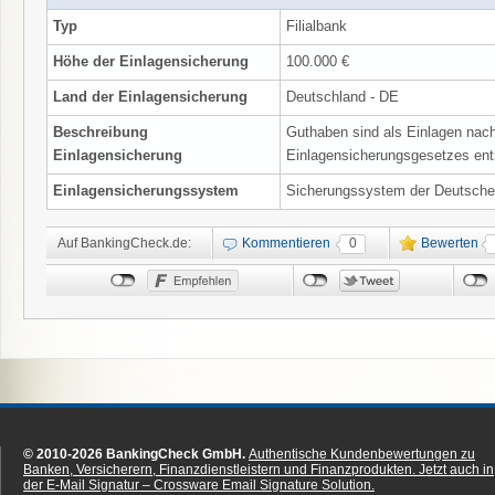
Typ
Filialbank
Höhe der Einlagensicherung
100.000 €
Land der Einlagensicherung
Deutschland - DE
Beschreibung
Guthaben sind als Einlagen na
Einlagensicherung
Einlagensicherungsgesetzes ent
Einlagensicherungssystem
Sicherungssystem der Deutsche
Auf BankingCheck.de:
Kommentieren
0
Bewerten
© 2010-2026 BankingCheck GmbH.
Authentische Kundenbewertungen zu
Banken, Versicherern, Finanzdienstleistern und Finanzprodukten.
Jetzt auch in
der E-Mail Signatur – Crossware Email Signature Solution.