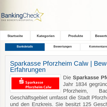
Skip to main content
Startseite
Kategorien
Produkte
Bewert
Bankdetails
Bewertungen
Kommentare
Sparkasse Pforzheim Calw | Bew
Erfahrungen
Die
Sparkasse Pf
Jahr 1834 gegründ
Pforzheim, Bad
Geschäftsgebiet umfasst die Stadt Pforz
und den Enzkreis. Sie besitzt 125 Geschä