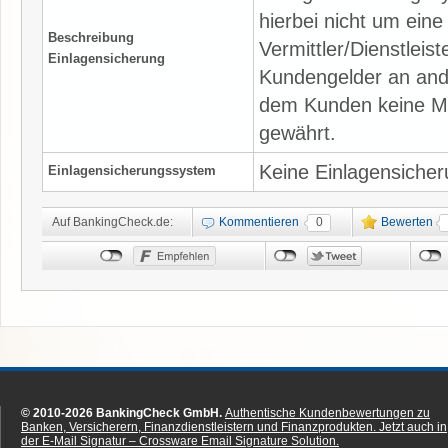
hierbei nicht um ein
Beschreibung
Vermittler/Dienstleis
Einlagensicherung
Kundengelder an ande
dem Kunden keine Mö
gewährt.
Keine Einlagensiche
Einlagensicherungssystem
Auf BankingCheck.de:
Kommentieren
0
Bewerten
© 2010-2026 BankingCheck GmbH.
Authentische Kundenbewertungen zu
Banken, Versicherern, Finanzdienstleistern und Finanzprodukten.
Jetzt auch in
der E-Mail Signatur – Crossware Email Signature Solution.