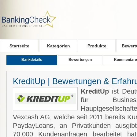
Skip to main content
Startseite
Kategorien
Produkte
Bewert
Bankdetails
Bewertungen
Kommentare
KreditUp | Bewertungen & Erfah
KreditUp
ist Deut
für Business
Hauptgesellschafte
Vexcash AG, welche seit 2011 bereits Kur
PaydayLoans, an Privatkunden ausgib
70.000 Kundenanfragen bearbeitet ha