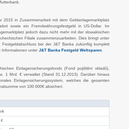
Mutterbank.
ar 2015 in Zusammenarbeit mit dem Geldanlagemarktplatz
gebot sowie ein Fremdwährungsfestgeld in US-Dollar. Im
agemarktplatz jedoch dazu nicht mehr mit der slowakischen
schechischen Filiale zusammenzuarbeiten. Dies bringt unter
r Festgeldabschluss bei der J&T Banka zukünftig komplett
e Informationen unter
J&T Banka Festgeld Weltsparen
.
schen Einlagensicherungsfonds (Fond pojištění vkladů),
a. 1 Mrd. € verwaltet (Stand 31.12.2013). Darüber hinaus
ionales Einlagensicherungssystem, welches die gesamten
imalsumme von 100.000€ absichert.
ank
 €