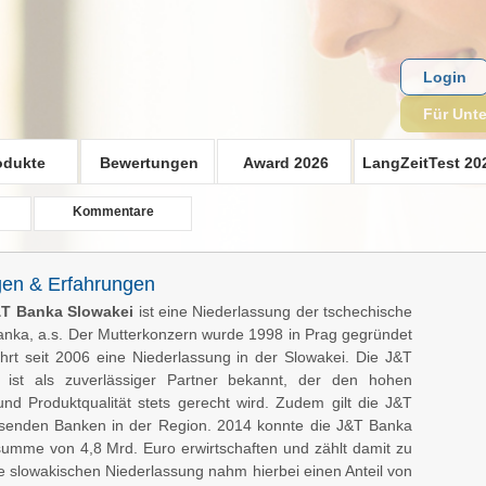
Login
Für Unt
odukte
Bewertungen
Award 2026
LangZeitTest 20
Kommentare
gen & Erfahrungen
T Banka Slowakei
ist eine Niederlassung der tschechische
nka, a.s. Der Mutterkonzern wurde 1998 in Prag gegründet
hrt seit 2006 eine Niederlassung in der Slowakei. Die J&T
 ist als zuverlässiger Partner bekannt, der den hohen
d Produktqualität stets gerecht wird. Zudem gilt die J&T
hsenden Banken in der Region. 2014 konnte die J&T Banka
summe von 4,8 Mrd. Euro erwirtschaften und zählt damit zu
e slowakischen Niederlassung nahm hierbei einen Anteil von