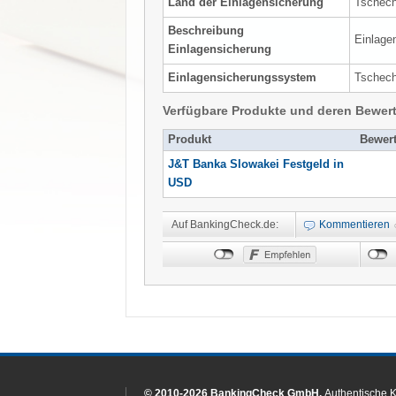
Land der Einlagensicherung
Tschech
Beschreibung
Einlage
Einlagensicherung
Einlagensicherungssystem
Tschech
Verfügbare Produkte und deren Bewer
Produkt
Bewer
J&T Banka Slowakei Festgeld in
USD
Auf BankingCheck.de:
Kommentieren
© 2010-2026 BankingCheck GmbH.
Authentische 