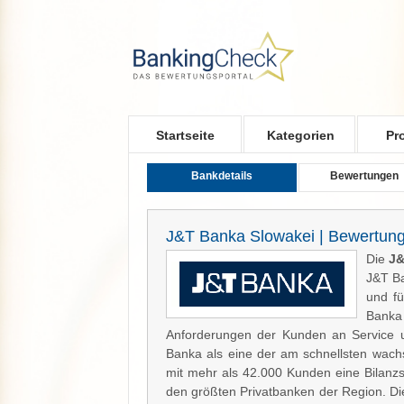
Skip to main content
Startseite
Kategorien
Pr
Bankdetails
Bewertungen
J&T Banka Slowakei | Bewertun
Die
J&
J&T Ba
und fü
Banka
Anforderungen der Kunden an Service un
Banka als eine der am schnellsten wac
mit mehr als 42.000 Kunden eine Bilanz
den größten Privatbanken der Region. Di