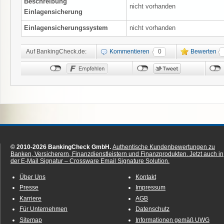
Beschreibung
nicht vorhanden
Einlagensicherung
Einlagensicherungssystem
nicht vorhanden
Auf BankingCheck.de:
Kommentieren
0
Bewerten
© 2010-2026 BankingCheck GmbH.
Authentische Kundenbewertungen zu
Banken, Versicherern, Finanzdienstleistern und Finanzprodukten.
Jetzt auch in
der E-Mail Signatur – Crossware Email Signature Solution.
Über Uns
Kontakt
Presse
Impressum
Karriere
AGB
Für Unternehmen
Datenschutz
Sitemap
Informationen gemäß UWG