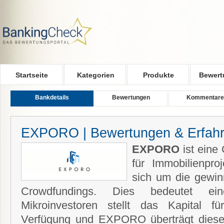
Skip to main content
Startseite
Kategorien
Produkte
Bewert
Bankdetails
Bewertungen
Kommentare
EXPORO | Bewertungen & Erfah
EXPORO
ist eine
für Immobilienpro
sich um die gewinn
Crowdfundings. Dies bedeutet e
Mikroinvestoren stellt das Kapital 
Verfügung und EXPORO überträgt dieses