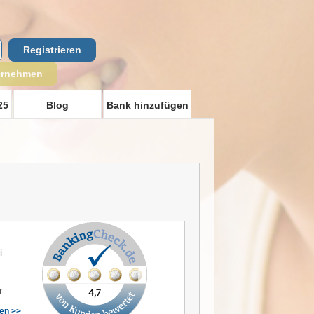
Registrieren
ernehmen
25
Blog
Bank hinzufügen
i
r
sen >>