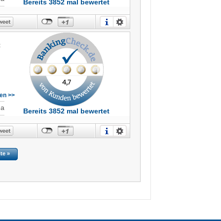
Bereits 3852 mal bewertet
t
sen >>
t,
Ja
Bereits 3852 mal bewertet
ite »
n