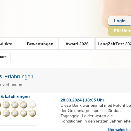
Login
Für Unt
odukte
Bewertungen
Award 2026
LangZeitTest 20
tare
 & Erfahrungen
n vorhanden
 & Erfahrungen
28.03.2024 | 18:05 Uhr
Diese Bank war einmal meit Faforit be
der Geldanlage , speziell für das
Tagesgeld. Leider waren die
Konditionen in den letzten Jahren ehe
mager. Erst kürzlich kam die Bank
hier weiterle