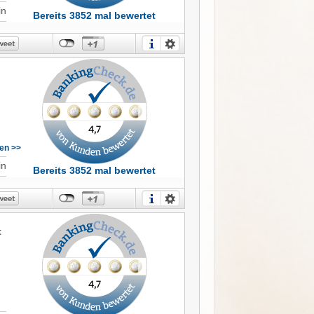
in
Bereits 3852 mal bewertet
sen >>
in
Bereits 3852 mal bewertet
h
t
f