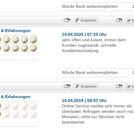
wieder mit einem attarktiven Angebot
für die Kunden. Wenn ich mein Kapita
Würde Bank weiterempfehlen
nicht bereits bei einer anderen Bank
angelegt hätte würde ich wieder
wechseln. Störend sind leider nur die
kurzen Lockangebote welche das
 & Erfahrungen
Angebot nur für 6 Monate attraktziv
14.04.2020 | 07:25 Uhr
machen. Danach lohnt sich die
sehr offen und kulant, immer dem
Geldanlage nicht mehr.
Kunden zugewandt, schnelle
Kreditentscheidung
Würde Bank weiterempfehlen
 & Erfahrungen
10.04.2019 | 09:57 Uhr
Online Service meldet sich immer als
überlastet. Anfragen werden auch na
Monaten, nicht nur Wochen nicht
beantwortet.