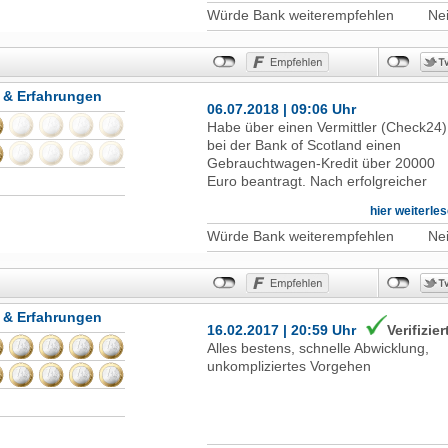
Würde Bank weiterempfehlen
Ne
 & Erfahrungen
06.07.2018 | 09:06 Uhr
Habe über einen Vermittler (Check24)
bei der Bank of Scotland einen
Gebrauchtwagen-Kredit über 20000
Euro beantragt. Nach erfolgreicher
Schufa-Abfrage kam das Angebot der
hier weiterle
BoS (neben Offerten von anderen
Banken), welches ich unterzeichnete.
Würde Bank weiterempfehlen
Ne
Es gab wenig Hürden, man musste
keine Zulassungsbescheinigung
hinschicken und die Bank verzichtete
auch auf die Einreichung von
 & Erfahrungen
Kontoauszügen. Wenig Bürokratie - ic
16.02.2017 | 20:59 Uhr
Verifizier
war also dabei. Man bat mich noch,
Alles bestens, schnelle Abwicklung,
Gehaltsnachweise zuzuschicken und
unkompliziertes Vorgehen
die Identifizierung durchzuführen und
versprach, den Kreditantrag final zu
bearbeiten. Immerhin wirbt die Bank o
Scotland mit dem Slogan