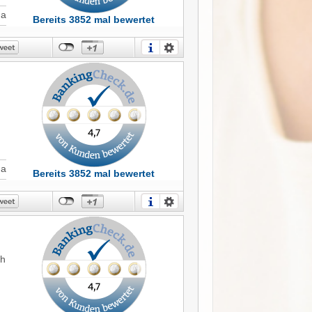
l
Ja
Bereits 3852 mal bewertet
Ja
Bereits 3852 mal bewertet
ch