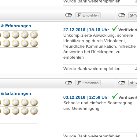
Würde Bank weiterempfehlen
Bank meinen Gebrauchtwagen
finanziert. Der Zinssatz war zwar etw
höher, was ich jedoch gern in Kauf
nehme für eine unkomplizierte und vo
Allem schnelle Bearbeitung. Wir habe
 & Erfahrungen
auch unser Tagesgeld bei der Bank of
27.12.2016 | 15:18 Uhr
Verifizier
Scotland abgezogen und suchen uns
Unkomplizierte Abwicklung, schnelle
ein neues Kreditinstitut, welches
Identifizierung durch VideoIdent,
unsere Wünsche flexibler bedienen
freundliche Kommunikation, hilfreiche
kann.
Antworten bei Rückfragen, zu
empfehlen
Würde Bank weiterempfehlen
 & Erfahrungen
03.12.2016 | 12:58 Uhr
Verifizier
Schnelle und einfache Beantragung
und Genehmigung.
Würde Bank weiterempfehlen