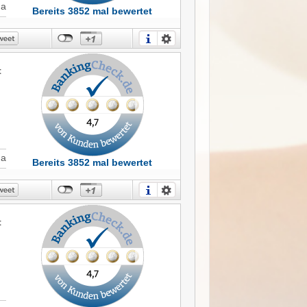
8
Ja
Bereits 3852 mal bewertet
t
t
Ja
Bereits 3852 mal bewertet
h
t
i
 -
e