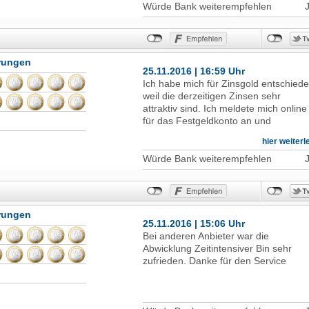
Würde Bank weiterempfehlen
hrungen
25.11.2016 | 16:59 Uhr
Ich habe mich für Zinsgold entschied
weil die derzeitigen Zinsen sehr
attraktiv sind. Ich meldete mich online
für das Festgeldkonto an und
entschied mich für die Online-
hier weiter
Legitimation per Video. Mir wurde
genau erklärt wie ich meinen
Würde Bank weiterempfehlen
Personalausweis vor der Webcam
halten soll um alle Merkmale zu
erkennen. Nach ca. 5 Minuten war
alles erledigt. Nun konnte ich Online
hrungen
sehen dass die Anmeldung erfolgreic
25.11.2016 | 15:06 Uhr
war. Nach ein paar Tagen bekam ich
Bei anderen Anbieter war die
Post und bestätigte die Anmeldung
Abwicklung Zeitintensiver Bin sehr
schriftlich und überwies den
zufrieden. Danke für den Service
Anlagebetrag. Zwischenzeitlich
telefonierte ich mit der Bank wie der
Vorgang jetzt weitergeht. Ich sprach m
einer netten Frau die mir alle Fragen