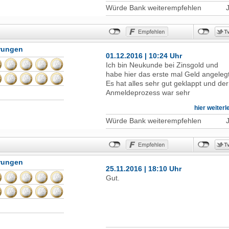
Würde Bank weiterempfehlen
hrungen
01.12.2016 | 10:24 Uhr
Ich bin Neukunde bei Zinsgold und
habe hier das erste mal Geld angelegt
Es hat alles sehr gut geklappt und der
Anmeldeprozess war sehr
übersichtlich. Von der Anmeldung bis
hier weiter
zum Abschluss der Festgeldanlage ha
wirklich alles einwandfrei geklappt.
Würde Bank weiterempfehlen
hrungen
25.11.2016 | 18:10 Uhr
Gut.