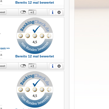
Ja
Bereits 12 mal bewertet
e
,
lesen >>
es
s
Ja
Bereits 12 mal bewertet
n.
Ja