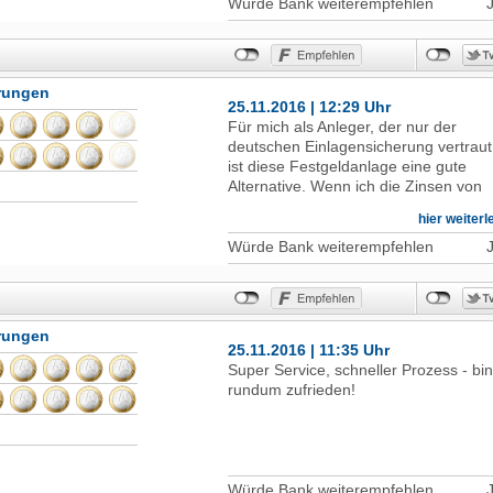
Würde Bank weiterempfehlen
beantworten konnte. Mein
Gesamteindruck von dem ganzen
Verfahren ist gut. Die deutsche
Einlagensicherung gibt mir zusätzlich
hrungen
ein Gefühl von Sicherheit. Die
25.11.2016 | 12:29 Uhr
kostenlose Hotline ist immer sehr
Für mich als Anleger, der nur der
freundlich und kompetent. Ich kann di
deutschen Einlagensicherung vertraut
Bank mit bestem Gewissen
ist diese Festgeldanlage eine gute
weiterempfehlen.
Alternative. Wenn ich die Zinsen von
Festgeldangeboten mit deutscher
hier weiter
Einlagensicherung verglei-che, zählt 
zu den derzeit besten Angeboten. Da
Würde Bank weiterempfehlen
Konto ließ sich online gut eröffnen.
Kontoführungsgebühren fallen nicht a
Die Legitimation er-folgte bei mir über
das Postident-Verfahren, das heißt:
hrungen
Online-Formular ausfüllen,
25.11.2016 | 11:35 Uhr
ausdrucken, unter-schreiben und
Super Service, schneller Prozess - bin
Vertrag am Postschalter mit
rundum zufrieden!
Ausweiskontrolle einschicken. Zwei
Tage später bereits er-hielt ich
schriftlich Kundennummer,
Kontonummer und Bankleitzahl. Die
Überweisung des Anlagebe-trags
Würde Bank weiterempfehlen