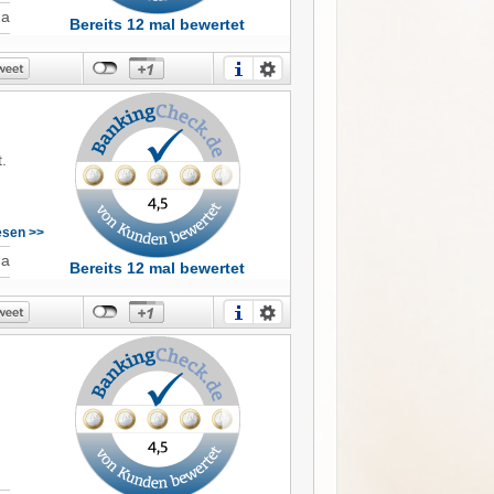
Ja
Bereits 12 mal bewertet
.
lesen >>
t
Ja
Bereits 12 mal bewertet