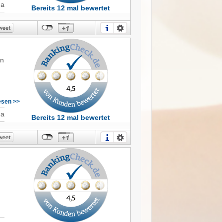
Ja
Bereits 12 mal bewertet
en
lesen >>
Ja
Bereits 12 mal bewertet
h
it