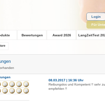
Login
Für Unt
odukte
Bewertungen
Award 2026
LangZeitTest 20
tare
rungen
vorhanden
hrungen
08.03.2017 | 16:36 Uhr
Reibungslos und Kompetent !! sehr z
empfehlen !!