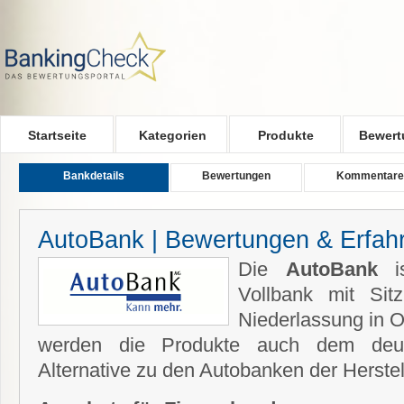
Skip to main content
Startseite
Kategorien
Produkte
Bewert
Bankdetails
Bewertungen
Kommentare
AutoBank | Bewertungen & Erfah
Die
AutoBank
is
Vollbank mit Sit
Niederlassung in 
werden die Produkte auch dem deut
Alternative zu den Autobanken der Herste