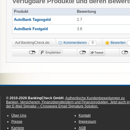
Verfügbare Produkte und deren Bewer
Produkt
Bewertung
AutoBank Tagesgeld
2.7
AutoBank Festgeld
3.8
Auf BankingCheck.de:
Kommentieren
0
Bewerten
© 2010-2026 BankingCheck GmbH.
Authentische Kundenbewertungen zu
Banken, Versicherern, Finanzdienstleistern und Finanzprodukten.
Jetzt auch in
der E-Mail Signatur – Crossware Email Signature Solution.
Über Uns
Kontakt
Presse
Impressum
Karriere
AGB