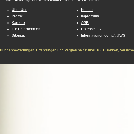
der E-Mail Signatur – Crossware Email Signature Solution.
Über Uns
Kontakt
Presse
Impressum
Karriere
AGB
Für Unternehmen
Datenschutz
Sitemap
Informationen gemäß UWG
Kundenbewertungen, Erfahrungen und Vergleiche für über 1081 Banken, Versichere