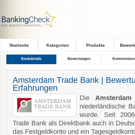
Skip to main content
Startseite
Kategorien
Produkte
Bewert
Bankdetails
Bewertungen
Kommentare
Amsterdam Trade Bank | Bewert
Erfahrungen
Die
Amsterdam
niederländische B
wurde. Seit 2006
Trade Bank als Direktbank auch in Deuts
das Festgeldkonto und ein Tagesgeldkont