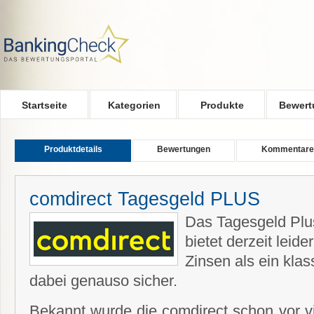
Skip to main content
Startseite
Kategorien
Produkte
Bewert
Produktdetails
Bewertungen
Kommentare
comdirect Tagesgeld PLUS
Das Tagesgeld Plu
bietet derzeit leid
Zinsen als ein kla
dabei genauso sicher.
Bekannt wurde die comdirect schon vor vi