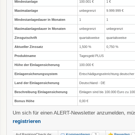
Mindestanlage
100.001 €
1 €
Maximalanlage
unbegrenzt
9.999.999 €
Mindestanlagedauer in Monaten
1
1
Maximalanlagedauer in Monaten
unbegrenzt
unbegrenzt
Zinsgutschrift
quartalsweise
quartalsweise
Aktueller Zinssatz
1,500 %
0,750 %
Produktname
Tagesgeld PLUS
Höhe der Einlagensicherung
100.000 €
Einlagensicherungssystem
Entschädigungseinrichtung deutsch
Land der Einlagensicherung
Deutschland - DE
Beschreibung Einlagensicherung
Einlagen sind bis 100.000 Euro zu 10
Bonus Höhe
0,00 €
Um sich für einen ALERT-Newsletter anzumelden, müs
registrieren
Auf BankingCheck.de:
Kommentieren
2
Bewerten